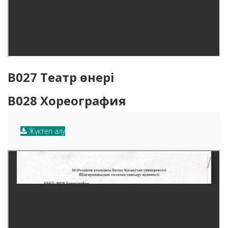
B027 Театр өнері
B028 Хореография
Жүктеп алу