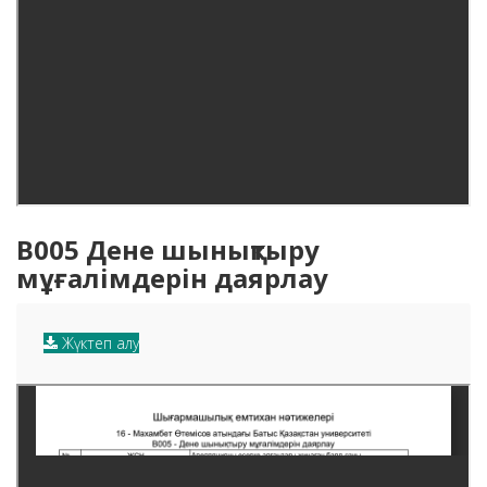
B005 Дене шынықтыру
мұғалімдерін даярлау
Жүктеп алу