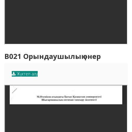
B021 Орындаушылық өнер
Жүктеп алу