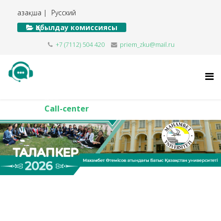
Қазақша |
Русский
Қабылдау комиссиясы
+7 (7112) 504 420
priem_zku@mail.ru
Call-center
Call-center