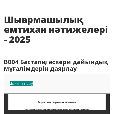
Шығармашылық
емтихан нәтижелері
- 2025
B004 Бастапқы әскери дайындық
мұғалімдерін даярлау
Жүктеп алу