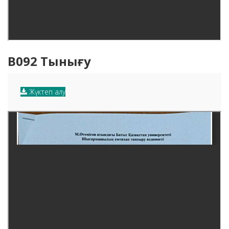
B092 Тынығу
Жүктеп алу