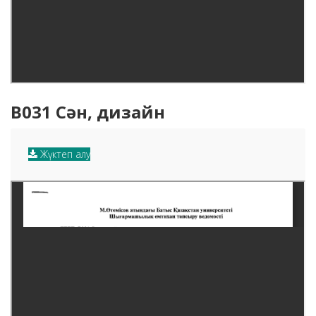
B031 Сән, дизайн
Жүктеп алу