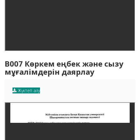
B007 Көркем еңбек және сызу
мұғалімдерін даярлау
Жүктеп алу