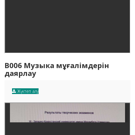
B006 Музыка мұғалімдерін
даярлау
Жүктеп алу